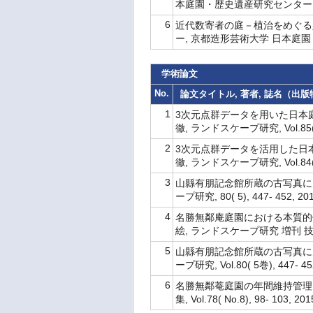
本庭園・歴史遺産研究センター, 2
6
近代数寄者の庭－植治をめぐる
ー, 京都造形芸術大学 日本庭園・
学術論文
No.
論文タイトル, 著者, 誌名（出版物名
1
3次元点群データを用いた日本庭
徹, ランドスケープ研究, Vol.85( 5
2
3次元点群データを活用した日本
徹, ランドスケープ研究, Vol.84( 5
3
山縣有朋記念館所蔵の古写真に見る
ープ研究, 80( 5), 447- 452, 
4
名勝無鄰庵庭園における本質的価
絵, ランドスケープ研究 増刊 技術報告集
5
山縣有朋記念館所蔵の古写真に見
ープ研究, Vol.80( 5巻), 447- 
6
名勝無鄰菴庭園の年間維持管理, 
集, Vol.78( No.8), 98- 103,