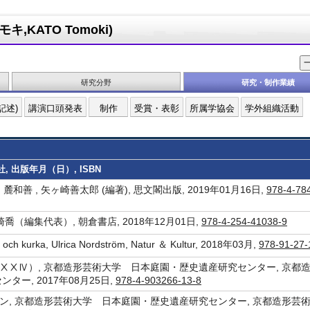
,KATO Tomoki)
研究分野
研究・制作業績
記述)
講演口頭発表
制作
受賞・表彰
所属学協会
学外組織活動
, 出版年月（日）, ISBN
麓和善 , 矢ヶ崎善太郎 (編著), 思文閣出版, 2019年01月16日,
978-4-78
（編集代表）, 朝倉書店, 2018年12月01日,
978-4-254-41038-9
rd och kurka, Ulrica Nordström, Natur ＆ Kultur, 2018年03月,
978-91-27-
ⅩⅩⅣ）, 京都造形芸術大学 日本庭園・歴史遺産研究センター, 京都
ー, 2017年08月25日,
978-4-903266-13-8
, 京都造形芸術大学 日本庭園・歴史遺産研究センター, 京都造形芸術