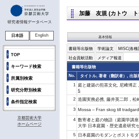
加藤 友規 (カトウ トモキ
研究者情報データベース
English
日本語
基本情報
書籍等出版物
学術論文
MISC(各種
TOP
社会貢献活動
メディア報道
キーワード検索
書籍等出版物
No.
タイトル, 著者（翻訳者）, 出版社
所属別検索
1
庭と建築の煎茶文化, 尼﨑博正 , 
研究分野別検索
5
2
造園実務必携, 藤井英二郎，松崎喬
条件指定検索
3
Mossa – Fran skog till tradga
京都芸術大学
4
数寄者と庭の物語（庭園学講座
ホームページ
大学 日本庭園・歴史遺産研究センタ
5
日本庭園のモダンとポストモダン