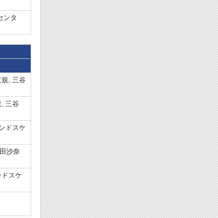
センタ
規, 三谷
, 三谷
ランドスケ
半田沙奈
ンドスケ