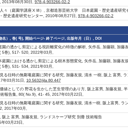
013年08月30日,
978-4-903266-02-2
人々（庭園学講座ⅩⅦ）, 京都造形芸術大学 日本庭園・歴史遺産研究
歴史遺産研究センター, 2010年08月27日,
978-4-903266-02-2
）, 巻( 号), 開始ページ- 終了ページ, 出版年月（日）, DOI
園の透かし剪定による視距離変化の特徴の解析, 矢作岳, 加藤顕, 加藤友
巻), 517- 520, 2022年03月,
庭園における透かし剪定による樹木形態変化, 矢作岳, 加藤顕, 加藤友規
巻), 531- 534, 2021年03月,
往時の無鄰菴庭園に関する研究, 加藤友規, 清水 一樹, 阪上 富男, 
2017年03月31日,
10.5632/jila.80.447
値としての 野花を生かした芝生管理のあり方, 阪上富男, 加藤友規, 
, 80( No.9), 41- 45, 2017年03月22日,
る往時の無鄰菴庭園に関する研究, 加藤友規, 清水一樹, 阪上富男, ラ
452, 2017年03月,
阪上 富男, 加藤友規, ランドスケープ研究 別冊 技術報告
 2015年03月23日,