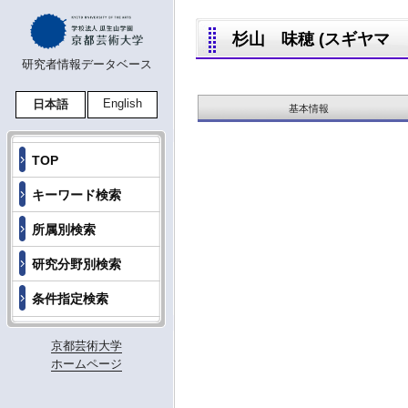
杉山 味穂 (スギヤマ ミホ
研究者情報データベース
English
日本語
基本情報
TOP
キーワード検索
所属別検索
研究分野別検索
条件指定検索
京都芸術大学
ホームページ