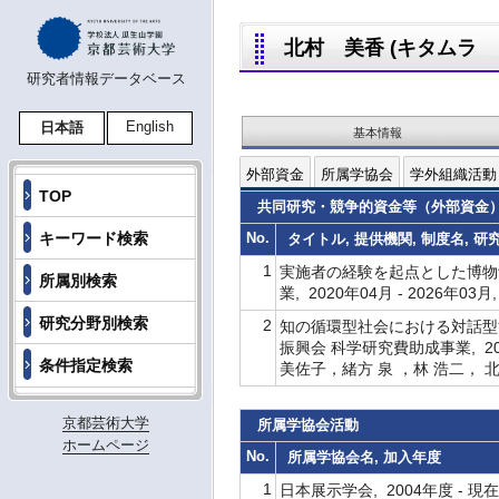
北村 美香 (キタムラ ミカ
研究者情報データベース
English
日本語
基本情報
外部資金
所属学協会
学外組織活動
TOP
共同研究・競争的資金等（外部資金
キーワード検索
No.
タイトル, 提供機関, 制度名, 
1
実施者の経験を起点とした博物館
所属別検索
業, 2020年04月 - 202
研究分野別検索
2
知の循環型社会における対話型
振興会 科学研究費助成事業, 201
条件指定検索
美佐子，緒方 泉 ，林 浩二， 
京都芸術大学
所属学協会活動
ホームページ
No.
所属学協会名, 加入年度
1
日本展示学会, 2004年度 - 現