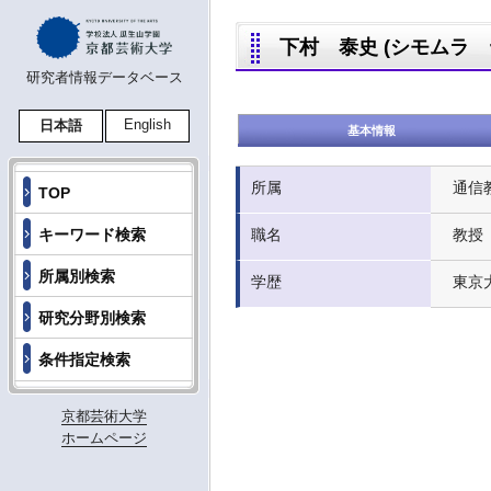
下村 泰史 (シモムラ ヤス
研究者情報データベース
English
日本語
基本情報
所属
通信
TOP
キーワード検索
職名
教授
所属別検索
学歴
東京大
研究分野別検索
条件指定検索
京都芸術大学
ホームページ