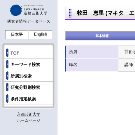
牧田 恵里 (マキタ エリ,M
研究者情報データベース
English
日本語
基本情報
所属
芸術
TOP
キーワード検索
職名
講師
所属別検索
研究分野別検索
条件指定検索
京都芸術大学
ホームページ