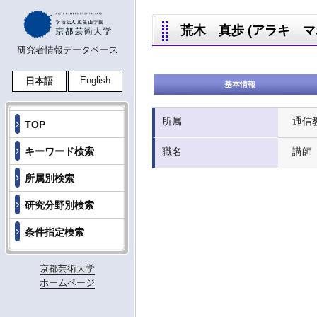
荒木 真歩 (アラキ マホ,
研究者情報データベース
English
日本語
基本情報
所属
通信
TOP
キーワード検索
職名
講師
所属別検索
研究分野別検索
条件指定検索
京都芸術大学
ホームページ