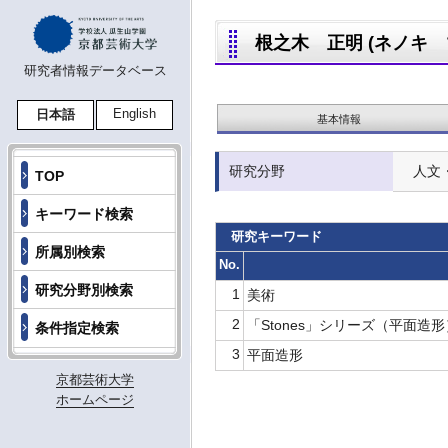
根之木 正明 (ネノキ マサ
研究者情報データベース
English
日本語
基本情報
研究分野
人文
TOP
キーワード検索
研究キーワード
所属別検索
No.
研究分野別検索
1
美術
2
「Stones」シリーズ（平面造
条件指定検索
3
平面造形
京都芸術大学
ホームページ