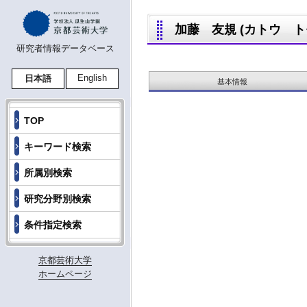
加藤 友規 (カトウ トモキ
研究者情報データベース
English
日本語
基本情報
TOP
キーワード検索
所属別検索
研究分野別検索
条件指定検索
京都芸術大学
ホームページ