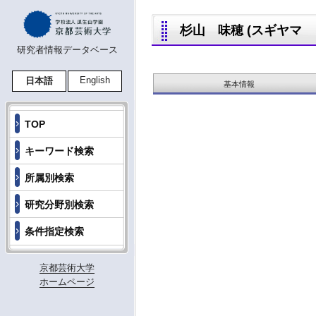
杉山 味穂 (スギヤマ ミホ
研究者情報データベース
English
日本語
基本情報
TOP
キーワード検索
所属別検索
研究分野別検索
条件指定検索
京都芸術大学
ホームページ